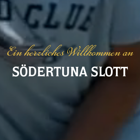
Ein herzliches Willkommen an
SÖDERTUNA SLOTT