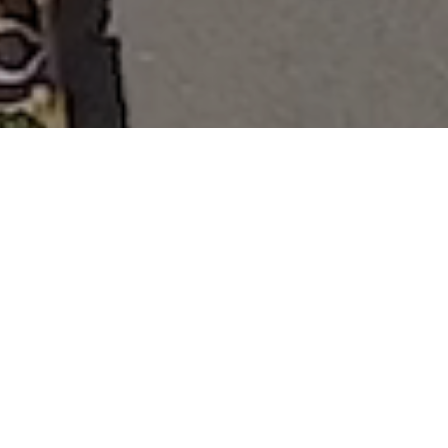
Im malerischen Mariefred, nur 45
Minuten von Stockholm entfernt, liegt
Gripsholms Värdshus mit
atemberaubendem Blick auf Schloss
Gripsholm und den See Mälaren. Das
Gasthaus erhielt 1609 das
Gaststättenprivileg und ist seither eine
beliebte Wahl für Konferenzen,
Wochenenden, Hochzeiten und Feste.