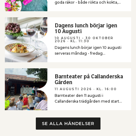
goda räkor - både rökta och kokta,
nybakt bröd från Gripsholms bageri,
utvalda ostar från Jürss Mejeri och
smakrika tillbehör som hör en
räkfrossa till!
Dagens lunch börjar igen
10 Augusti
10 AUGUSTI - 30 OKTOBER
2026
· KL. 11:30
Dagens lunch börjar igen 10 augusti
serveras måndag - fredag
tillsammans med soppa och en
härlig salladsbuffé
Barnteater på Callanderska
Gården
11 AUGUSTI 2026
· KL. 16:00
Barnteater den 11 augusti i
Callanderska trädgården med start
kl.16.00
SE ALLA HÄNDELSER