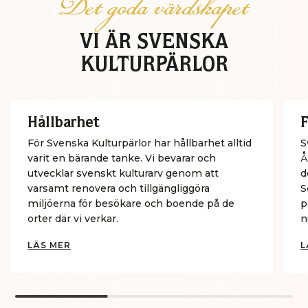
Det goda värdskapet
VI ÄR SVENSKA
KULTURPÄRLOR
Hållbarhet
F
För Svenska Kulturpärlor har hållbarhet alltid
S
varit en bärande tanke. Vi bevarar och
Å
utvecklar svenskt kulturarv genom att
d
varsamt renovera och tillgängliggöra
S
miljöerna för besökare och boende på de
p
orter där vi verkar.
n
LÄS MER
L