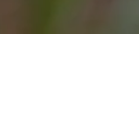
Dufweholms Herrgård är ett litet
romantiskt herrgårdshotell utanför
Katrineholm i vackra Sörmland. Här
blandas den dåtida charmen med
dagens standard så att du kan njuta av
din weekend eller vistelse till fullo.